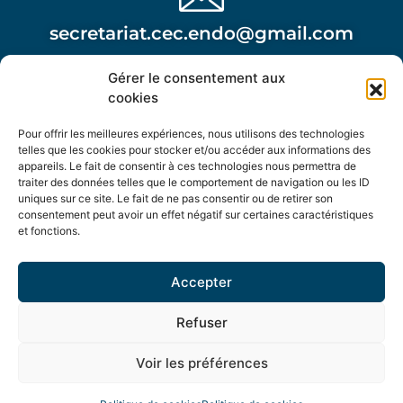
secretariat.cec.endo@gmail.com
Gérer le consentement aux
Attention, cette adresse n’est pas à utiliser dans le
cookies
cadre d’une urgence post opératoire.
Pour offrir les meilleures expériences, nous utilisons des technologies
telles que les cookies pour stocker et/ou accéder aux informations des
appareils. Le fait de consentir à ces technologies nous permettra de
traiter des données telles que le comportement de navigation ou les ID
uniques sur ce site. Le fait de ne pas consentir ou de retirer son
consentement peut avoir un effet négatif sur certaines caractéristiques
Centre de l'Endométriose Complexe
et fonctions.
Bâtiment Le Saphir - 2ème étage - 477 Avenue Jules
Accepter
Verne - Sorgues
Refuser
Voir les préférences
Tous droits réservés –
Verseau Web
–
Mentions
légales
–
RGPD
–
FAQ