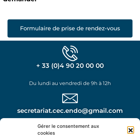
Formulaire de prise de rendez-vous
+ 33 (0)4 90 20 00 00
Du lundi au vendredi de 9h à 12h
secretariat.cec.endo@gmail.com
Gérer le consentement aux
Attention, cette adresse n’est pas à utiliser dans le
cookies
cadre d’une urgence post opératoire.