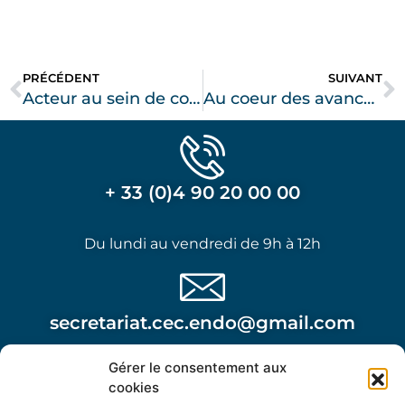
PRÉCÉDENT
SUIVANT
Acteur au sein de congrès scientifiques
Au coeur des avancées scientifiques
+ 33 (0)4 90 20 00 00
Du lundi au vendredi de 9h à 12h
secretariat.cec.endo@gmail.com
Gérer le consentement aux
Attention, cette adresse n’est pas à utiliser dans le
cookies
cadre d’une urgence post opératoire.