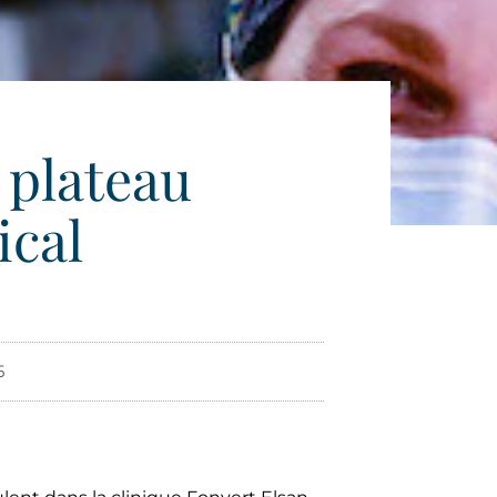
 plateau
ical
5