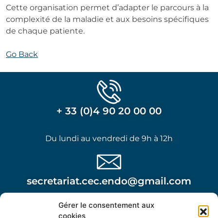
Cette organisation permet d’adapter le parcours à la
complexité de la maladie et aux besoins spécifiques
de chaque patiente.
Go Back
+ 33 (0)4 90 20 00 00
Du lundi au vendredi de 9h à 12h
secretariat.cec.endo@gmail.com
Gérer le consentement aux
Attention, cette adresse n’est pas à utiliser dans le
cookies