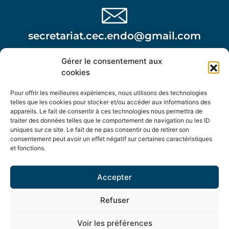
secretariat.cec.endo@gmail.com
Gérer le consentement aux
Attention, cette adresse n’est pas à utiliser dans le
cookies
cadre d’une urgence post opératoire.
Pour offrir les meilleures expériences, nous utilisons des technologies
telles que les cookies pour stocker et/ou accéder aux informations des
appareils. Le fait de consentir à ces technologies nous permettra de
traiter des données telles que le comportement de navigation ou les ID
uniques sur ce site. Le fait de ne pas consentir ou de retirer son
consentement peut avoir un effet négatif sur certaines caractéristiques
Centre de l'Endométriose Complexe
et fonctions.
Bâtiment Le Saphir - 2ème étage - 477 Avenue Jules
Accepter
Verne - Sorgues
Refuser
Voir les préférences
Tous droits réservés –
Verseau Web
–
Mentions